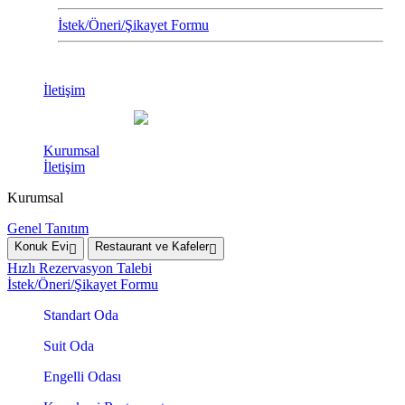
İstek/Öneri/Şikayet Formu
İletişim
Kurumsal
İletişim
Kurumsal
Genel Tanıtım
Konuk Evi
Restaurant ve Kafeler
Hızlı Rezervasyon Talebi
İstek/Öneri/Şikayet Formu
Standart Oda
Suit Oda
Engelli Odası